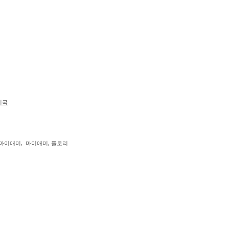
 미국
젤 마이애
미,
마이애미,
플로리