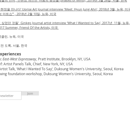
 언어’, 안현정 개인전 ‘마음의 형상들 (Shapes of Mind)’, 2019년 3월 26일, 서울, 한국
나다’ Uprise Art Journal interview ‘Meet: Hyun Jung Ahn’, 2018년 3월, 뉴욕, 미
브 아트쇼’
” ,
2018년 2월 10일, 뉴욕, 미국
들’ Ginkgo Journal artist interview ‘What I Wanted to Say’, 2017년 11월, 뉴욕
17 Summer, Friend Of the Artists, 미국
브룩클린, 뉴욕, 미국
개인전 도록, 서울, 한국
Experiences
k:
East-West Expressway
, Pratt Institute, Brooklyn, NY, USA
Artist Panels Talk, Chief, New York, NY, USA
ist Talk, ‘What I Wanted To Say’, Duksung Women's University, Seoul, Korea
awing foundation workshop, Duksung Women's University, Seoul, Korea
Join