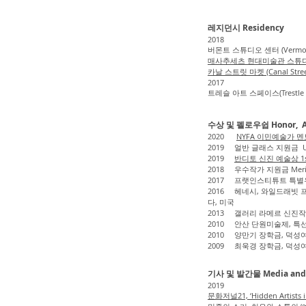
레지던시 Residency
2018
버몬트 스튜디오 센터 (Vermont 
매사추세츠 현대미술관 스튜디오(
카날 스트릿 마켓 (Canal Street
2017
트레슬 아트 스페이스(Trestle 
수상 및 펠로우쉽 Honor, Aw
2020
NYFA 이민예술가 멘토링
2019 얼반 글래스 지원금 Urba
2019
반디토 신진 예술상 1st Pr
2018 우수작가 지원금 Merit-b
2017 프랫인스티튜트 특별우수졸업상
2016 헤네시, 와일드래빗 프로젝
다, 미국
2013 갤러리 라메르 신진작가
2010 안산 단원미술제, 특선
2010 양만기 장학금, 덕성
2009 최욱경 장학금, 덕성
기사 및 발간물 Media and Pub
2019
문화저널21, ‘Hidden Artists 