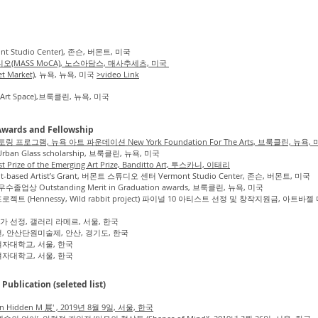
Studio Center), 존슨, 버몬트, 미국
MASS MoCA), 노스아담스, 매사추세츠, 미국
 Market)
, 뉴욕, 뉴욕, 미국
>video Link
Art Space),브룩클린, 뉴욕, 미국
ards and Fellowship
 프로그램, 뉴욕 아트 파운데이션 New York Foundation For The Arts, 브룩클린, 뉴욕,
n Glass scholarship, 브룩클린, 뉴욕, 미국
ize of the Emerging Art Prize, Banditto Art, 투스카니, 이태리
ased Artist’s Grant, 버몬트 스튜디오 센터 Vermont Studio Center, 존슨, 버몬트, 미국
 Outstanding Merit in Graduation awards, 브룩클린, 뉴욕, 미국
트 (Hennessy, Wild rabbit project) 파이널 10 아티스트 선정 및 창작지원금, 아트바
 선정, 갤러리 라메르, 서울, 한국
, 안산단원미술제, 안산, 경기도, 한국
여자대학교, 서울, 한국
여자대학교, 서울, 한국
lication (seleted list)
in Hidden M 展' , 2019년 8월 9일, 서울, 한국