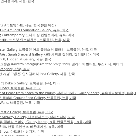
인사갤러리, 서울, 한국
ng Art 도잉아트, 서울, 한국 (9월 예정)
Live Art Ford Foundation Gallery, 뉴욕, 미국
ng Contemporary 모니카 킹 컨템포러리, 뉴욕, 미국
tt Institute 프랫 인스티튜트, 브룩클린, 뉴욕, 미국
t Cluster Gallery 브룩클린 아트 클러스터 갤러리, 브룩클린, 뉴욕, 미국
alls
, Sarah Shepard Gallery 사라 셰퍼드 갤러리, 캘리포니아, 미국
en M
, Hidden M Gallery, 서울, 한국
nditto Emerging Art Prize Group show,
갤러리아 반디토, 투스카니, 이태리
t Space, 서울, 한국
년 기념 그룹전
, 인사갤러리 Insa Gallery, 서울, 한국
갤러리 Dekalb Gallery, 브룩클린, 뉴욕, 미국
Nu Hotel, 브룩클린, 뉴욕, 미국
Wave of Peace from Korea to the World’, 갤러리 코리아 Gallery Korea, 뉴욕한국문화원, 뉴욕
플로 갤러리 Groundfloor Gallery, 브룩클린, 뉴욕,미국
 3 Walls, 브룩클린, 뉴욕, 미국
restle Gallery, 브룩클린, 뉴욕, 미국
 Midway Gallery, 샌프란시스코, 캘리포니아, 미국
0x100, 갤러리 코리아, Gallery Korea, 뉴욕 한국문화원, 뉴욕, 미국
뉴욕패션위크, 앤젤 오렌샌즈 파운데이션, 뉴욕, 미국
 Show, 아트모라, 뉴저지, 미국