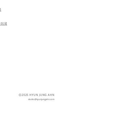
국
, 미국
ⓒ2025 HYUN JUNG AHN
studio@hyunjungahn.com