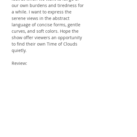
our own burdens and tiredness for 
a while. I want to express the 
serene views in the abstract 
language of concise forms, gentle 
curves, and soft colors. Hope the 
show offer viewers an opportunity 
to find their own Time of Clouds 
quietly.
Review: 
http://arthub.co.kr/sub01/board05_v
iew.htm?No=36196
Article 문화뉴스: 
https://www.mhns.co.kr/news/articl
eView.html?idxno=515574
EXHIBITION
Comments