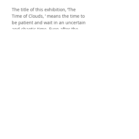
The title of this exhibition, ‘The 
Time of Clouds, ’ means the time to 
be patient and wait in an uncertain 
and chaotic time. Even after the 
day, darkness, and countless rough 
days have passed, the clouds 
calmly appear again as always. 
Though it’s something we can't 
reach, it would be something we 
look at when we want to let go of 
our burdens and tiredness for a 
while. I want to express the serene 
views in the abstract language of 
concise forms, gentle curves, and 
soft colors. I hope the show offers 
viewers an opportunity to find their 
own Time of Clouds quietly.
Review: 
http://arthub.co.kr/sub01/board05_v